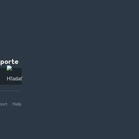
pporte
ort
Help